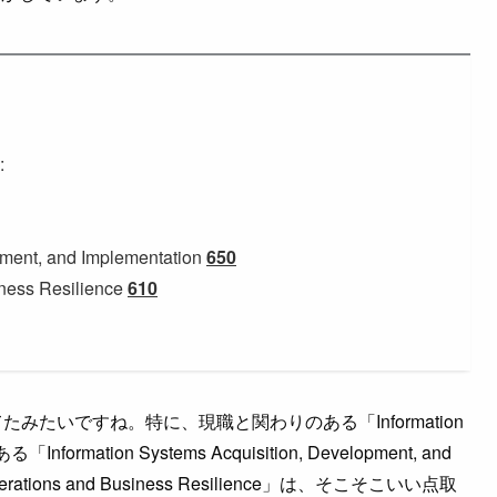
:
pment, and Implementation
650
iness Resilience
610
みたいですね。特に、現職と関わりのある「Information
formation Systems Acquisition, Development, and
 Operations and Business Resilience」は、そこそこいい点取