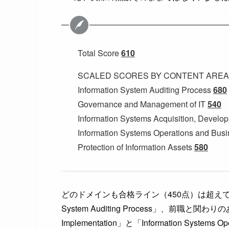
Total Score
610
SCALED SCORES BY CONTENT AREA
Information System Auditing Process
680
Governance and Management of IT
540
Information Systems Acquisition, Develo
Information Systems Operations and Bus
Protection of Information Assets
580
どのドメインも合格ライン（450点）は超えてた
System Auditing Process」、前職と関わりのある「In
Implementation」と「Information Systems