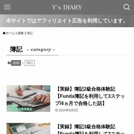
本サイトではアフィリエイト広告を利用しています。
ホーム
資格
簿記
簿記
– category –
資格
簿記
【実録】簿記2級合格体験記
【Funda簿記を利用して3ステッ
プ/4ヵ月で合格した話】
2024年6月2日
【実録】簿記3級合格体験記
【Funda簿記を利用して3ステッ